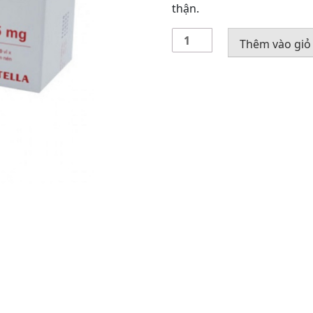
thận.
Thuốc
Thêm vào giỏ
Captopril
stella
25
mg
số
lượng