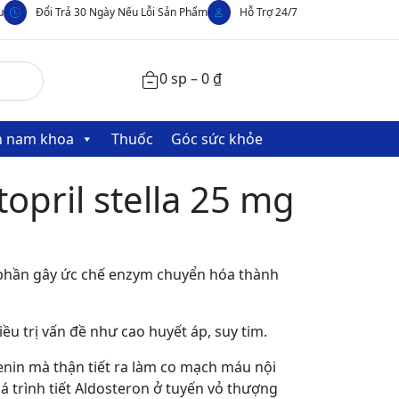
u
Đổi Trả 30 Ngày Nếu Lỗi Sản Phẩm
Hỗ Trợ 24/7
0 sp –
0
₫
nh nam khoa
Thuốc
Góc sức khỏe
opril stella 25 mg
 phần gây ức chế enzym chuyển hóa thành
ều trị vấn đề như cao huyết áp, suy tim.
nin mà thận tiết ra làm co mạch máu nội
á trình tiết Aldosteron ở tuyến vỏ thượng