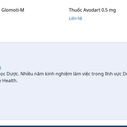
 Glomoti-M
Thuốc Avodart 0.5 mg
ệ
Liên hệ
g
học Dược. Nhiều năm kinh nghiệm làm việc trong lĩnh vực D
y Health.