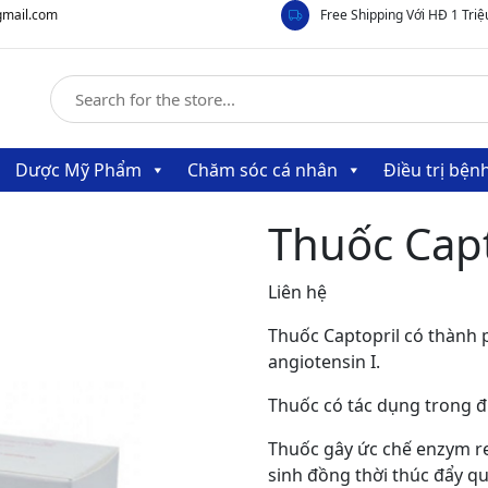
gmail.com
Free Shipping Với HĐ 1 Triệ
Dược Mỹ Phẩm
Chăm sóc cá nhân
Điều trị bệ
Thuốc Capt
Liên hệ
Thuốc Captopril có thành
angiotensin I.
Thuốc có tác dụng trong đi
Thuốc gây ức chế enzym re
sinh đồng thời thúc đẩy qu