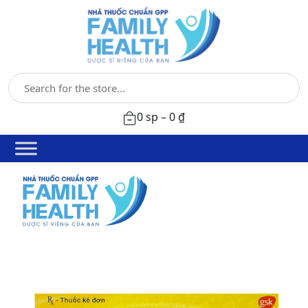
0 sp –
0
₫