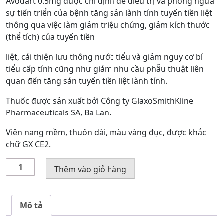
Avodart 0.5mg được chỉ định để điều trị và phòng ngừa
sự tiến triển của bệnh tăng sản lành tính tuyến tiền liệt
thông qua việc làm giảm triệu chứng, giảm kích thước
(thể tích) của tuyến tiền
liệt, cải thiện lưu thông nước tiểu và giảm nguy cơ bí
tiểu cấp tính cũng như giảm nhu cầu phẫu thuật liên
quan đến tăng sản tuyến tiền liệt lành tính.
Thuốc được sản xuất bởi Công ty GlaxoSmithKline
Pharmaceuticals SA, Ba Lan.
Viên nang mềm, thuôn dài, màu vàng đục, được khắc
chữ GX CE2.
Thuốc
Thêm vào giỏ hàng
Avodart
0.5
mg
Mô tả
số