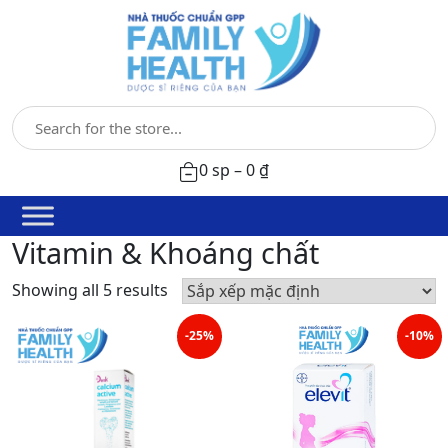
0 sp –
0
₫
Vitamin & Khoáng chất
Showing all 5 results
-25%
-10%