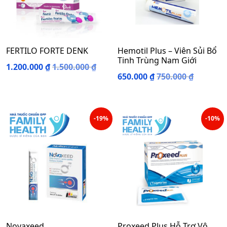
FERTILO FORTE DENK
Hemotil Plus – Viên Sủi Bổ
Tinh Trùng Nam Giới
1.200.000
₫
1.500.000
₫
650.000
₫
750.000
₫
-19%
-10%
Novaxeed
Proxeed Plus Hỗ Trợ Vô