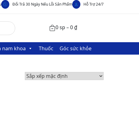
u
Đổi Trả 30 Ngày Nếu Lỗi Sản Phẩm
Hỗ Trợ 24/7
0 sp –
0
₫
nh nam khoa
Thuốc
Góc sức khỏe