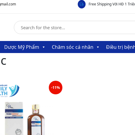
gmail.com
Free Shipping Với HĐ 1 Triệ
Dược Mỹ Phẩm
Chăm sóc cá nhân
Điều trị bệ
ục
-11%