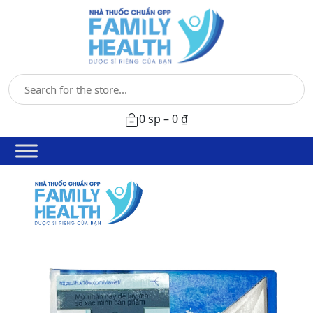
0 sp –
0
₫