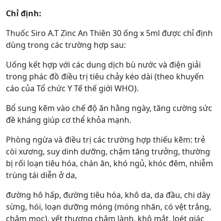
Chỉ định:
Thuốc Siro A.T Zinc An Thiên 30 ống x 5ml được chỉ định
dùng trong các trường hợp sau:
Uống kết hợp với các dung dịch bù nước và điện giải
trong phác đồ điều trị tiêu chảy kéo dài (theo khuyến
cáo của Tổ chức Y Tế thế giới WHO).
Bổ sung kẽm vào chế độ ăn hằng ngày, tăng cường sức
đề kháng giúp cơ thể khỏa mạnh.
Phòng ngừa và điều trị các trường hợp thiếu kẽm: trẻ
còi xương, suy dinh dưỡng, chậm tăng trưởng, thường
bị rối loạn tiêu hóa, chán ăn, khó ngủ, khóc đêm, nhiễm
trùng tái diễn ở da,
đường hô hấp, đường tiêu hóa, khô da, da đầu, chi dày
sừng, hói, loạn dưỡng móng (móng nhăn, có vệt trắng,
chậm mọc), vết thương chậm lành, khô mắt, loét giác