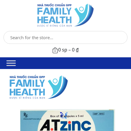
0 sp –
0
₫