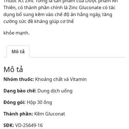
Thuốc A.t Zinc 10mg là sản phẩm của Dược phẩm An
Thiên, có thành phần chính là Zinc Gluconate có tác
dụng bổ sung kẽm vào chế độ ăn hằng ngày, tăng
cường sức đề kháng giúp cơ thể
khỏe mạnh.
Mô tả
Mô tả
Nhóm thuốc:
Khoáng chất và Vitamin
Dạng bào chế:
Dung dịch uống
Đóng gói:
Hộp 30 ống
Thành phần:
Kẽm Gluconat
SĐK:
VD-25649-16