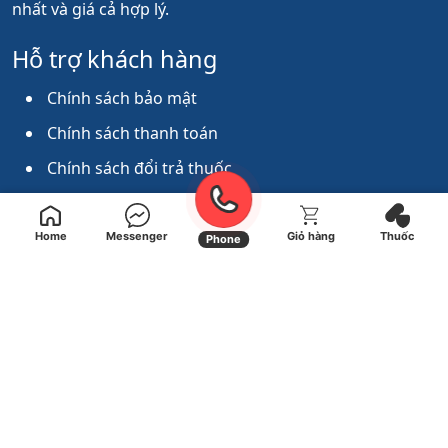
nhất và giá cả hợp lý.
Hỗ trợ khách hàng
Chính sách bảo mật
Chính sách thanh toán
Chính sách đổi trả thuốc
Chính sách giao hàng
Home
Messenger
Giỏ hàng
Thuốc
Phone
Kết nối với chúng tôi
ĐC: 125/62 Nguyễn Văn Thương, P.25, Q.Bình Thạnh,
TP HCM
+84866 11 44 11
nhathuocfamilyhealth@gmail.com