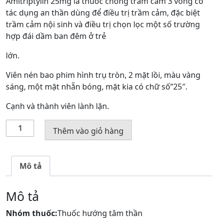
Amitriptylin 25mg là thuốc chống trầm cảm 3 vòng có
tác dụng an thần dùng để điều trị trầm cảm, đặc biệt
trầm cảm nội sinh và điều trị chọn lọc một số trường
hợp đái dầm ban đêm ở trẻ
lớn.
Viên nén bao phim hình trụ tròn, 2 mặt lồi, màu vàng
sáng, một mặt nhẵn bóng, mặt kia có chữ số”25″.
Cạnh và thành viên lành lặn.
Thuốc
Thêm vào giỏ hàng
Amitriptyline
25
mg
Mô tả
số
lượng
Mô tả
Nhóm thuốc:
Thuốc hướng tâm thần