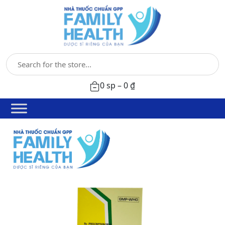
0 sp –
0
₫