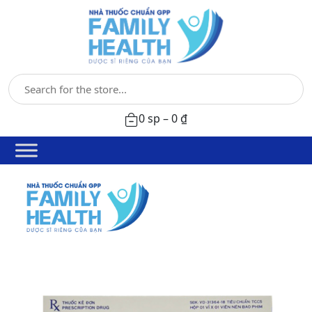
0 sp –
0
₫