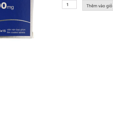
Thuốc
Thêm vào giỏ
Daflon
500mg
số
lượng