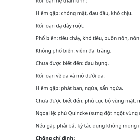
Rối loạn hệ thần kinh:
Hiếm gặp: chóng mặt, đau đầu, khó chịu.
Rối loạn dạ dày ruột:
Phổ biến: tiêu chảy, khó tiêu, buồn nôn, nôn
Không phổ biến: viêm đại tràng.
Chưa được biết đến: đau bụng.
Rối loạn về da và mô dưới da:
Hiếm gặp: phát ban, ngứa, sẩn ngứa.
Chưa được biết đến: phù cục bộ vùng mặt, m
Ngoại lệ: phù Quincke (sưng đột ngột vùng m
Nếu gặp phải bất kỳ tác dụng không mong mu
Chống chỉ định: