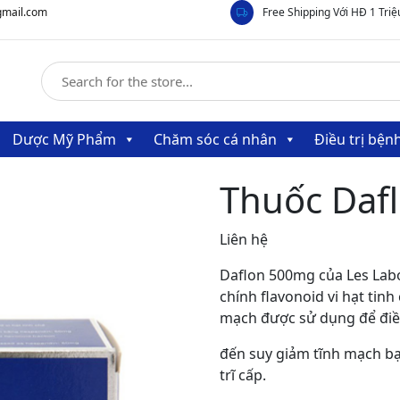
gmail.com
Free Shipping Với HĐ 1 Triệ
Dược Mỹ Phẩm
Chăm sóc cá nhân
Điều trị bệ
Thuốc Daf
Liên hệ
Daflon 500mg của Les Labo
chính flavonoid vi hạt tinh
mạch được sử dụng để điều
đến suy giảm tĩnh mạch bạ
trĩ cấp.