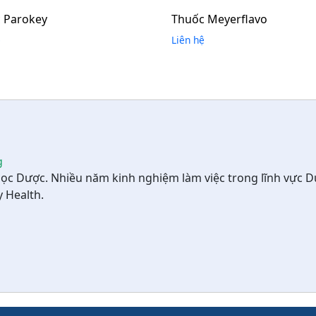
 Parokey
Thuốc Meyerflavo
ệ
Liên hệ
g
học Dược. Nhiều năm kinh nghiệm làm việc trong lĩnh vực D
y Health.