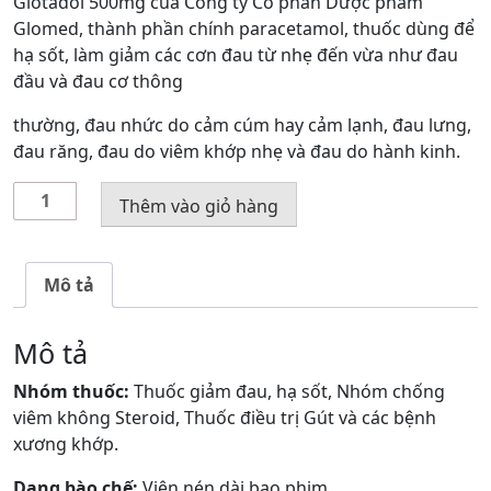
Glotadol 500mg của Công ty Cổ phần Dược phẩm
Glomed, thành phần chính paracetamol, thuốc dùng để
hạ sốt, làm giảm các cơn đau từ nhẹ đến vừa như đau
đầu và đau cơ thông
thường, đau nhức do cảm cúm hay cảm lạnh, đau lưng,
đau răng, đau do viêm khớp nhẹ và đau do hành kinh.
Thuốc
Thêm vào giỏ hàng
Glotadol
500
mg
Mô tả
số
lượng
Mô tả
Nhóm thuốc:
Thuốc giảm đau, hạ sốt, Nhóm chống
viêm không Steroid, Thuốc điều trị Gút và các bệnh
xương khớp.
Dạng bào chế:
Viên nén dài bao phim