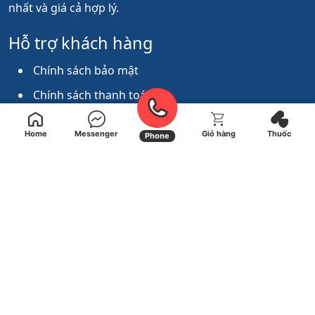
nhất và giá cả hợp lý.
Hỗ trợ khách hàng
Chính sách bảo mật
Chính sách thanh toán
Chính sách đổi trả thuốc
Home
Messenger
Giỏ hàng
Thuốc
Phone
Chính sách giao hàng
Kết nối với chúng tôi
ĐC: 125/62 Nguyễn Văn Thương, P.25, Q.Bình Thạnh,
TP HCM
+84866 11 44 11
nhathuocfamilyhealth@gmail.com