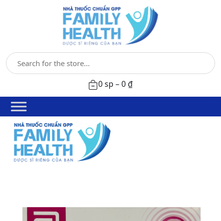
0 sp –
0
₫