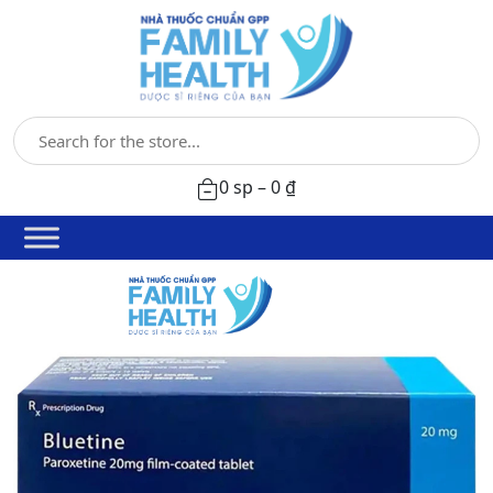
0 sp –
0
₫