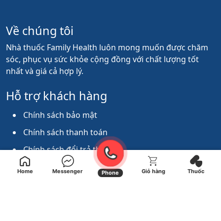
Về chúng tôi
Nhà thuốc Family Health luôn mong muốn được chăm
sóc, phục vụ sức khỏe cộng đồng với chất lượng tốt
nhất và giá cả hợp lý.
Hỗ trợ khách hàng
Chính sách bảo mật
Chính sách thanh toán
Chính sách đổi trả thuốc
Chính sách giao hàng
Home
Messenger
Giỏ hàng
Thuốc
Phone
Kết nối với chúng tôi
ĐC: 125/62 Nguyễn Văn Thương, P.25, Q.Bình Thạnh,