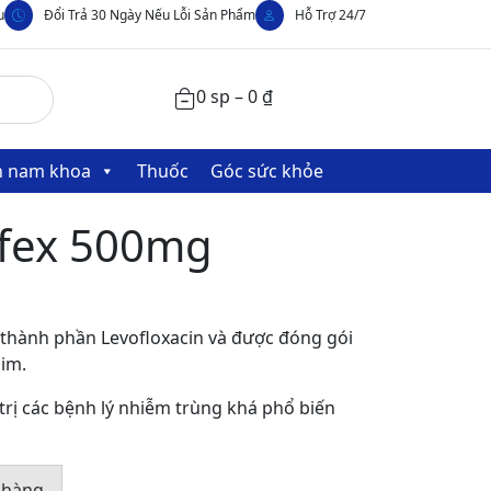
u
Đổi Trả 30 Ngày Nếu Lỗi Sản Phẩm
Hỗ Trợ 24/7
0 sp –
0
₫
nh nam khoa
Thuốc
Góc sức khỏe
ifex 500mg
 thành phần Levofloxacin và được đóng gói
him.
 trị các bệnh lý nhiễm trùng khá phổ biến
 hàng