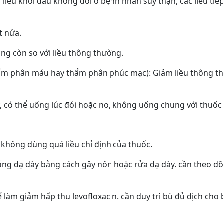
iều khởi đầu không đổi ở bệnh nhân suy thận, các liều tiếp
t nửa.
ống còn so với liều thông thường.
thẩm phân máu hay thẩm phân phúc mạc): Giảm liều thông
, có thể uống lúc đói hoặc no, không uống chung với thuố
 không dùng quá liều chỉ định của thuốc.
rỗng dạ dày bằng cách gây nôn hoặc rửa dạ dày. cần theo dõi
 làm giảm hấp thu levofloxacin. cần duy trì bù đủ dịch cho