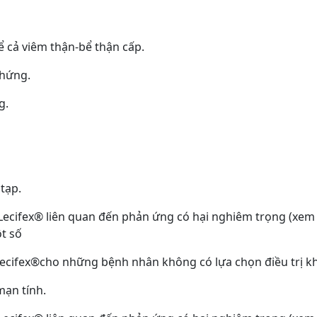
 cả viêm thận-bể thận cấp.
chứng.
g.
tạp.
 Lecifex® liên quan đến phản ứng có hại nghiêm trọng (xem
t số
Lecifex®cho những bệnh nhân không có lựa chọn điều trị kh
ạn tính.