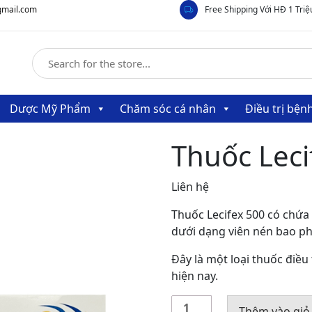
gmail.com
Free Shipping Với HĐ 1 Triệ
Dược Mỹ Phẩm
Chăm sóc cá nhân
Điều trị bệ
Thuốc Lec
Liên hệ
Thuốc Lecifex 500 có chứa
dưới dạng viên nén bao p
Đây là một loại thuốc điều
hiện nay.
Thuốc
Thêm vào giỏ