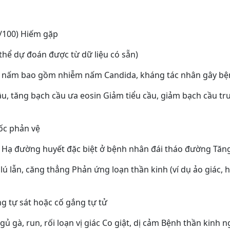
 1/100) Hiếm gặp
 thể dự đoán được từ dữ liệu có sẵn)
m nấm bao gồm nhiễm nấm Candida, kháng tác nhân gây b
u, tăng bạch cầu ưa eosin Giảm tiểu cầu, giảm bạch cầu tr
ốc phản vệ
n Hạ đường huyết đặc biệt ở bệnh nhân đái tháo đường Tă
lú lẫn, căng thẳng Phản ứng loạn thần kinh (ví dụ ảo giác, 
g tự sát hoặc cố gắng tự tử
ủ gà, run, rối loạn vị giác Co giật, dị cảm Bệnh thần kinh 