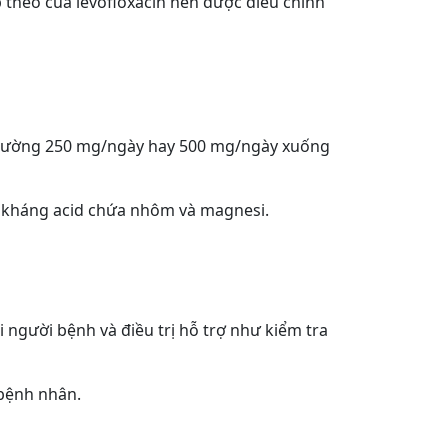
 theo của levofloxacin nên được điều chỉnh
 thường 250 mg/ngày hay 500 mg/ngày xuống
c kháng acid chứa nhôm và magnesi.
 người bệnh và điều trị hỗ trợ như kiểm tra
 bệnh nhân.