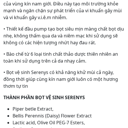
của vùng kín nam giới. Điều này tạo môi trường khỏe
mạnh và ngăn chặn sự phát triển của vi khuẩn gây mùi
và vi khuẩn gây v.i.ê.m nhiễm.
• Thiết kế đầu pump tạo bọt siêu mịn màng chất bọt dịu
nhẹ, không thấm qua da và niêm mạc khi sử dụng sẽ
không có các hiện tượng nhứt hay đau rát.
• Bào chế từ 6 loại tinh chất thảo dược thiên nhiên an
toàn khi sử dụng trên cả da nhạy cảm.
• Bọt vệ sinh Serenys có khả năng khử mùi cả ngày,
đồng thời giúp cùng kín nam giới luôn có một hương
thơm tự tin
THÀNH PHẦN BỌT VỆ SINH SERENYS
Piper betle Extract,
Bellis Perennis (Daisy) Flower Extract
Lactic acid, Olive Oil PEG-7 Esters,