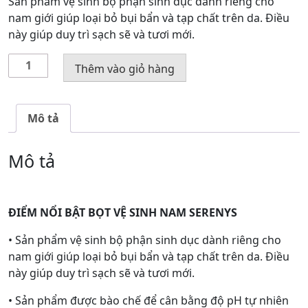
Sản phẩm vệ sinh bộ phận sinh dục dành riêng cho
nam giới giúp loại bỏ bụi bẩn và tạp chất trên da. Điều
này giúp duy trì sạch sẽ và tươi mới.
Bọt
Thêm vào giỏ hàng
vệ
sinh
nam
Mô tả
Serenys
số
Mô tả
lượng
ĐIỂM NỔI BẬT BỌT VỆ SINH NAM SERENYS
• Sản phẩm vệ sinh bộ phận sinh dục dành riêng cho
nam giới giúp loại bỏ bụi bẩn và tạp chất trên da. Điều
này giúp duy trì sạch sẽ và tươi mới.
• Sản phẩm được bào chế để cân bằng độ pH tự nhiên