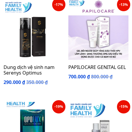
-17%
-13%
Dung dịch vệ sinh nam
PAPILOCARE GENITAL GEL
Serenys Optimus
700.000
₫
800.000
₫
290.000
₫
350.000
₫
-19%
-15%