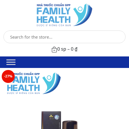
0 sp –
0
₫
-27%