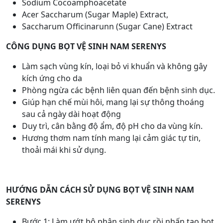
Sodium Cocoamphoacetate
Acer Saccharum (Sugar Maple) Extract,
Saccharum Officinarunn (Sugar Cane) Extract
CÔNG DỤNG BỌT VỆ SINH NAM SERENYS
Làm sạch vùng kín, loại bỏ vi khuẩn và không gây
kích ứng cho da
Phòng ngừa các bệnh liên quan đến bệnh sinh dục.
Giúp hạn chế mùi hôi, mang lại sự thông thoáng
sau cả ngày dài hoạt động
Duy trì, cân bằng độ ẩm, độ pH cho da vùng kín.
Hương thơm nam tính mang lại cảm giác tự tin,
thoải mái khi sử dụng.
HƯỚNG DẪN CÁCH SỬ DỤNG BỌT VỆ SINH NAM
SERENYS
Bước 1: Làm ướt bộ phận sinh dục rồi nhấn tạo bọt